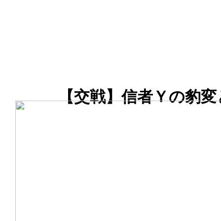
【交戦】信者Ｙの豹変