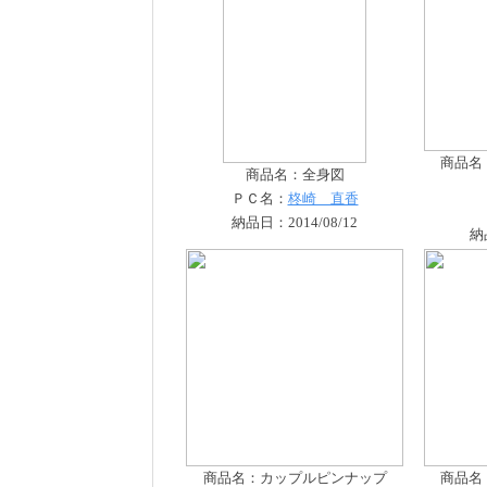
商品名
商品名：全身図
ＰＣ名：
柊崎 直香
納品日：2014/08/12
納
商品名：カップルピンナップ
商品名