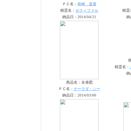
ＰＣ名：
柊崎 直香
精霊名：
ゼク＝ファル
精霊
納品日：2014/04/21
納
精霊名：
納
商品名：全身図
ＰＣ名：
ナーラダ・シー
納品日：2014/03/06