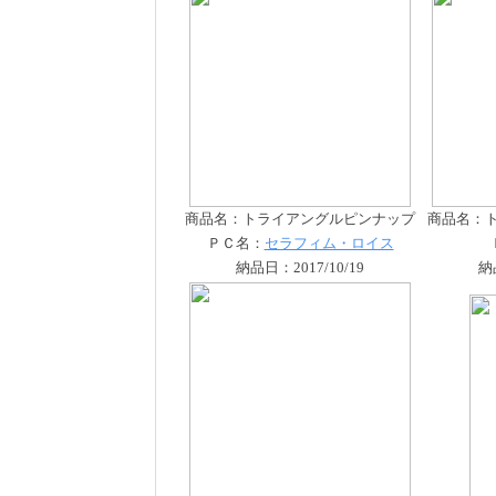
商品名：トライアングルピンナップ
商品名：
ＰＣ名：
セラフィム・ロイス
納品日：2017/10/19
納