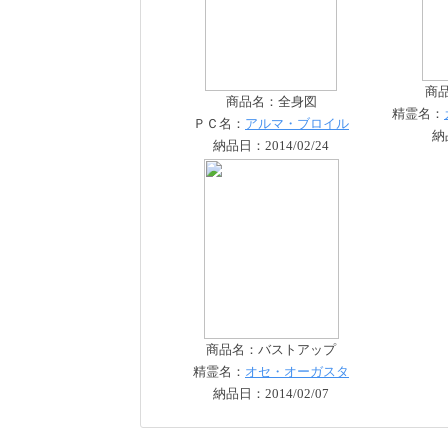
商
商品名：全身図
精霊名：
ＰＣ名：
アルマ・ブロイル
納
納品日：2014/02/24
商品名：バストアップ
精霊名：
オセ・オーガスタ
納品日：2014/02/07