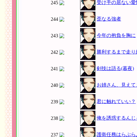
受け手の居ない愛
245
歪なる強者
244
今年の抱負を胸に
243
勝利するまで走り
242
剣技は語る(暮夜)
241
お姉さん、見えて
240
君に触れていい？
239
俺を誘惑するんじ
238
護衛任務はらぶら
237