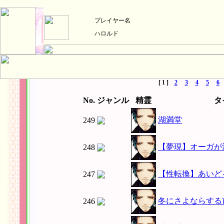
プレイヤー名
ハロルド
[ 1 ]
2
3
4
5
6
No.
ジャンル
精霊
タ
湖満堂
249
【夢現】オーガが
248
【性転換】あいど
247
冬にさよならする
246