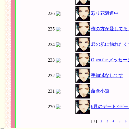
彩り花魁道中
236
俺の方が愛してる
235
君の肌に触れたく
234
Open the メッ
233
手加減なしです
232
蕗傘小道
231
6月のデート×デー
230
[ 1 ]
2
3
4
5
6